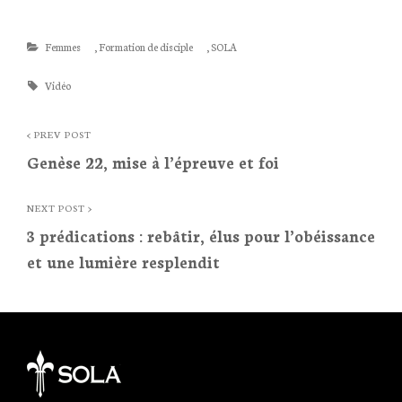
Categories
Femmes
,
Formation de disciple
,
SOLA
Tags
Vidéo
Post
< PREV POST
Genèse 22, mise à l’épreuve et foi
navigation
<
Prev
NEXT POST >
3 prédications : rebâtir, élus pour l’obéissance
Post
et une lumière resplendit
Next
Post
>