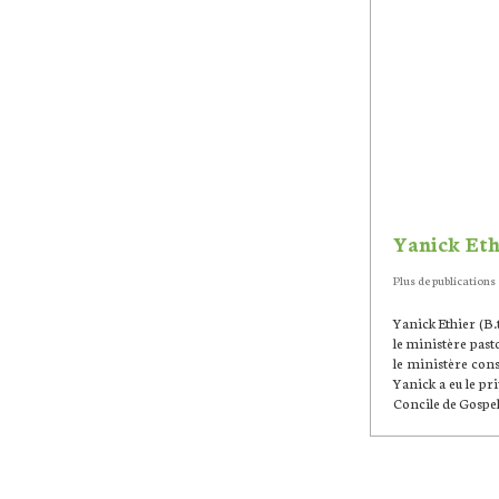
Yanick Eth
Plus de publications
Yanick Ethier (B.
le ministère pasto
le ministère cons
Yanick a eu le p
Concile de Gospel