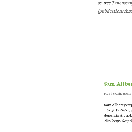
source
7 mensonge
(publicationschr
Sam Allbe
Plus de publications
Sam Allberry est p
I Sleep With?
et,
dénomination
An
Not Crazy : Gospel