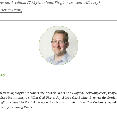
s sur le célibat (7 Myths about Singleness – Sam Allberry)
etiennes.com)
rry
asteur, apologiste et conférencier. Il est l'auteur de
7 Myths About Singleness
,
Why D
 plus récemment, de
What God Has to Say About Our Bodies
. Il est un théologi
glican Church in North America
, et il est le co-animateur (avec Ray Ortlund) du po
 Sanity for Young Pastors
.