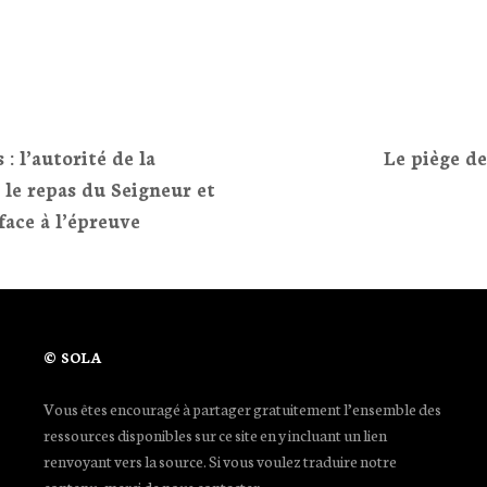
 : l’autorité de la
Le piège de
ion
Next
 le repas du Seigneur et
Post
face à l’épreuve
>
© SOLA
Vous êtes encouragé à partager gratuitement l’ensemble des
ressources disponibles sur ce site en y incluant un lien
renvoyant vers la source. Si vous voulez traduire notre
contenu, merci de nous contacter.