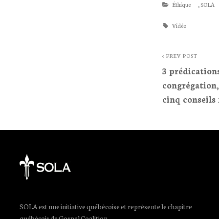
Categories
Éthique
,
SOLA
Tags
Vidéo
Post
< PREV POST
3 prédications
navigat
congrégation,
cinq conseils 
<
Prev
Post
SOLA est une initiative québécoise et représente le chapitre
québécois de Gospel Coalition.