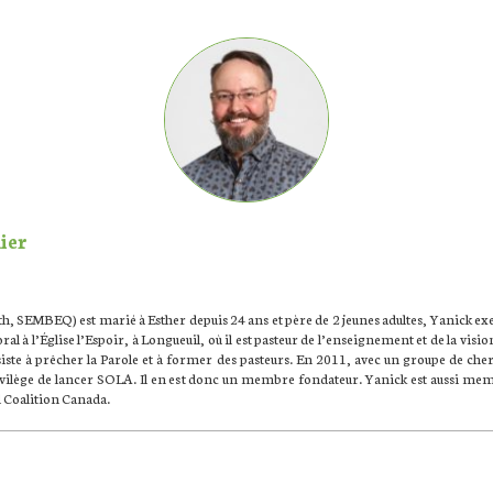
ier
th, SEMBEQ) est marié à Esther depuis 24 ans et père de 2 jeunes adultes, Yanick ex
ral à l’Église l’Espoir, à Longueuil, où il est pasteur de l’enseignement et de la visi
iste à prêcher la Parole et à former des pasteurs. En 2011, avec un groupe de cher
rivilège de lancer SOLA. Il en est donc un membre fondateur. Yanick est aussi me
 Coalition Canada.