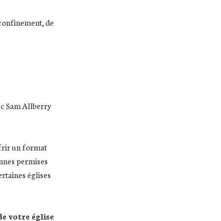
 confinement, de
ec Sam Allberry
rir un format
nnes permises
ertaines églises
de votre église