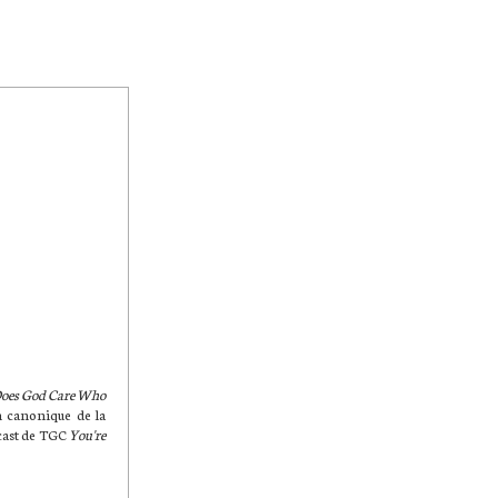
oes God Care Who
en canonique de la
dcast de TGC
You're