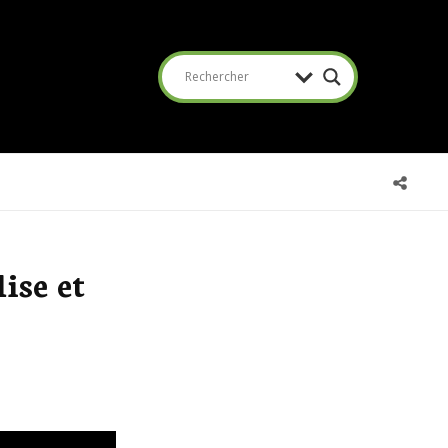
SEA
ise et