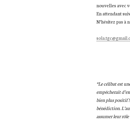
nouvelles avec v
En attendant suiv
N’hésitez pas à 
sola.tgc@gmail
“Le célibat est un
empêcherait d’exer
bien plus positif 
bénédiction. L’aut
assumer leur rôle 