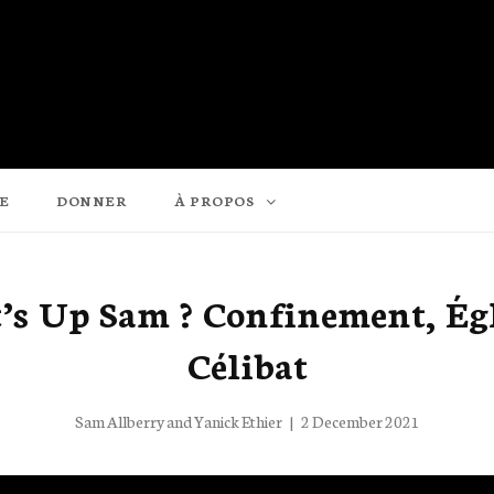
E
DONNER
À PROPOS
s Up Sam ? Confinement, Égl
Célibat
Posted
Sam Allberry
and
Yanick Ethier
2 December 2021
on