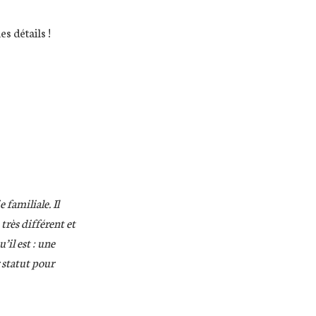
s détails !
 familiale. Il
très différent et
’il est : une
r statut pour