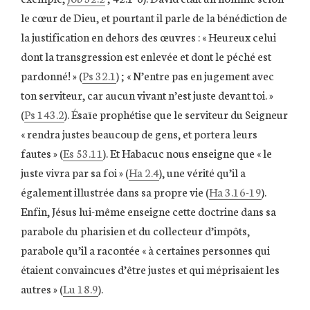
le cœur de Dieu, et pourtant il parle de la bénédiction de
la justification en dehors des œuvres : « Heureux celui
dont la transgression est enlevée et dont le péché est
pardonné! » (
Ps 32.1
) ; « N’entre pas en jugement avec
ton serviteur, car aucun vivant n’est juste devant toi. »
(
Ps 143.2
). Ésaïe prophétise que le serviteur du Seigneur
« rendra justes beaucoup de gens, et portera leurs
fautes » (
Es 53.11
). Et Habacuc nous enseigne que « le
juste vivra par sa foi » (
Ha 2.4
), une vérité qu’il a
également illustrée dans sa propre vie (
Ha 3.16-19
).
Enfin, Jésus lui-même enseigne cette doctrine dans sa
parabole du pharisien et du collecteur d’impôts,
parabole qu’il a racontée « à certaines personnes qui
étaient convaincues d’être justes et qui méprisaient les
autres » (
Lu 18.9
).