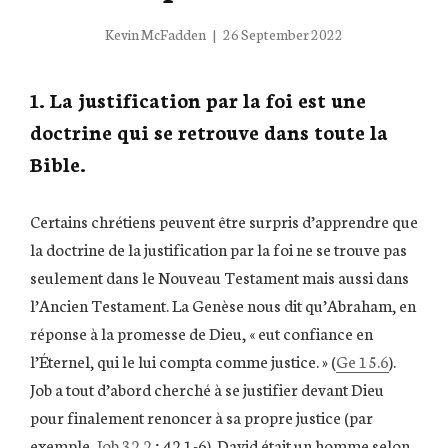
Posted
Kevin McFadden
26 September 2022
on
1. La justification par la foi est une
doctrine qui se retrouve dans toute la
Bible.
Certains chrétiens peuvent être surpris d’apprendre que
la doctrine de la justification par la foi ne se trouve pas
seulement dans le Nouveau Testament mais aussi dans
l’Ancien Testament. La Genèse nous dit qu’Abraham, en
réponse à la promesse de Dieu, « eut confiance en
l’Éternel, qui le lui compta comme justice. » (
Ge 15.6
).
Job a tout d’abord cherché à se justifier devant Dieu
pour finalement renoncer à sa propre justice (par
exemple,
Job 32.2
; 42.1-6). David était un homme selon