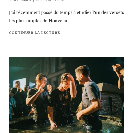
on
J’ai récemment passé du temps à étudier l’un des versets
les plus simples du Nouveau …
ÊTES-
CONTINUER LA LECTURE
VOUS
UN
ARTISAN
DE
LA
PAIX
OU
UN
FAISEUR
DE
TROUBLES?