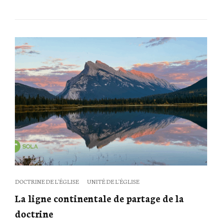
on
Categories
DOCTRINE DE L'ÉGLISE
UNITÉ DE L'ÉGLISE
La ligne continentale de partage de la
doctrine