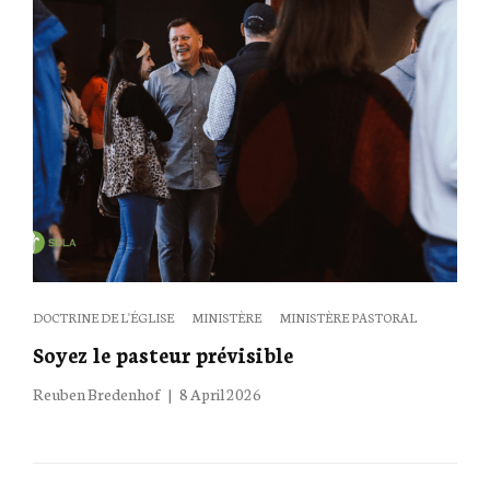
Categories
DOCTRINE DE L'ÉGLISE
MINISTÈRE
MINISTÈRE PASTORAL
Soyez le pasteur prévisible
Posted
Reuben Bredenhof
8 April 2026
on