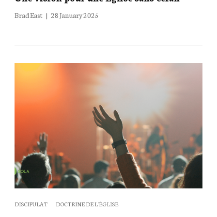
Posted
Brad East
28 January 2025
on
Categories
DISCIPULAT
DOCTRINE DE L'ÉGLISE