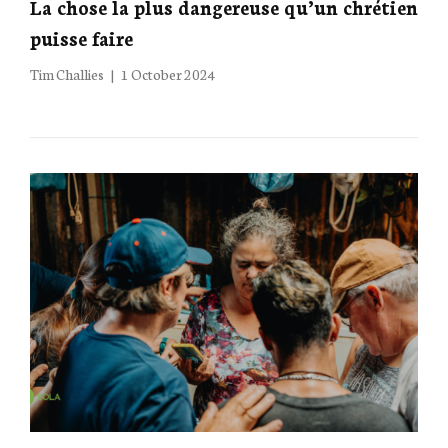
La chose la plus dangereuse qu’un chrétien
puisse faire
Posted
Tim Challies
1 October 2024
on