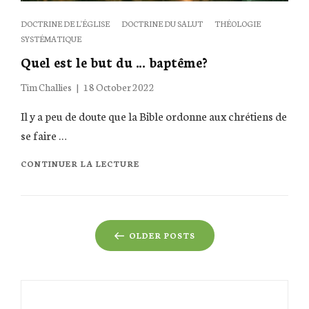
Categories
DOCTRINE DE L'ÉGLISE
DOCTRINE DU SALUT
THÉOLOGIE
SYSTÉMATIQUE
Quel est le but du … baptême?
Posted
Tim Challies
18 October 2022
on
Il y a peu de doute que la Bible ordonne aux chrétiens de
se faire …
QUEL
CONTINUER LA LECTURE
EST
LE
BUT
DU
Posts
…
OLDER POSTS
BAPTÊME?
navigation