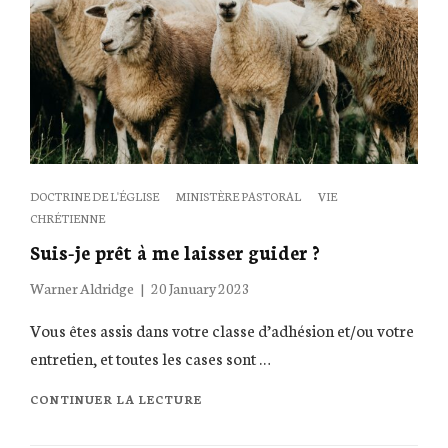
MARS
HILL
Categories
DOCTRINE DE L'ÉGLISE
MINISTÈRE PASTORAL
VIE
CHRÉTIENNE
Suis-je prêt à me laisser guider ?
Posted
Warner Aldridge
20 January 2023
on
Vous êtes assis dans votre classe d’adhésion et/ou votre
entretien, et toutes les cases sont …
SUIS-
CONTINUER LA LECTURE
JE
PRÊT