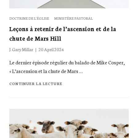
Categories
DOCTRINE DE L'ÉGLISE
MINISTÈRE PASTORAL
Leçons à retenir de l’ascension et de la
chute de Mars Hill
Posted
J. Gary Millar
20 April 2024
on
Le dernier épisode régulier du balado de Mike Cosper,
« L’ascension et la chute de Mars …
LEÇONS
CONTINUER LA LECTURE
À
RETENIR
DE
L’ASCENSION
ET
DE
LA
CHUTE
DE