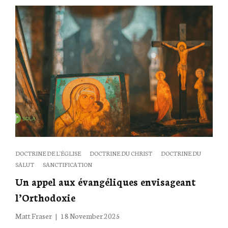
Categories
DOCTRINE DE L'ÉGLISE
DOCTRINE DU CHRIST
DOCTRINE DU
SALUT
SANCTIFICATION
Un appel aux évangéliques envisageant
l’Orthodoxie
Posted
Matt Fraser
18 November 2025