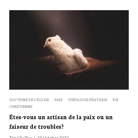
À
ME
LAISSER
GUIDER
?
Categories
DOCTRINE DE L'ÉGLISE
PAIX
THÉOLOGIE PRATIQUE
VIE
CHRÉTIENNE
Êtes-vous un artisan de la paix ou un
faiseur de troubles?
Posted
Tim Challies
20 October 2022