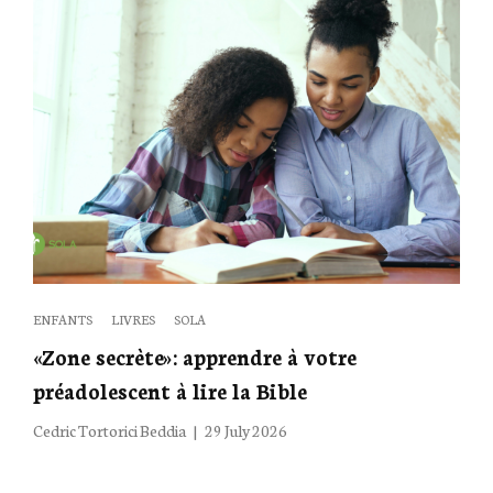
Categories
ENFANTS
LIVRES
SOLA
«Zone secrète»: apprendre à votre
préadolescent à lire la Bible
Posted
Cedric Tortorici Beddia
29 July 2026
on