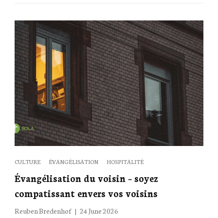
Categories
CULTURE
ÉVANGÉLISATION
HOSPITALITÉ
Évangélisation du voisin – soyez
compatissant envers vos voisins
Posted
Reuben Bredenhof
24 June 2026