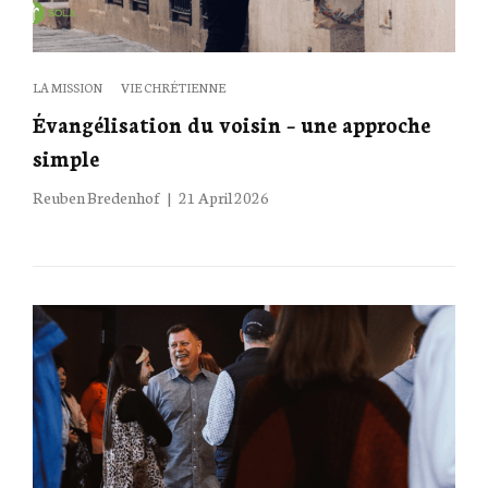
Categories
LA MISSION
VIE CHRÉTIENNE
Évangélisation du voisin – une approche
simple
Posted
Reuben Bredenhof
21 April 2026
on