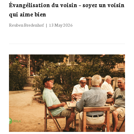
Évangélisation du voisin – soyez un voisin
qui aime bien
Posted
Reuben Bredenhof
13 May 2026
on