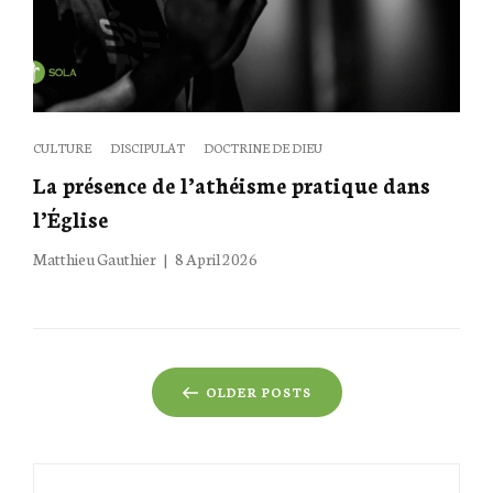
Categories
CULTURE
DISCIPULAT
DOCTRINE DE DIEU
La présence de l’athéisme pratique dans
l’Église
Posted
Matthieu Gauthier
8 April 2026
on
Posts
OLDER POSTS
navigation