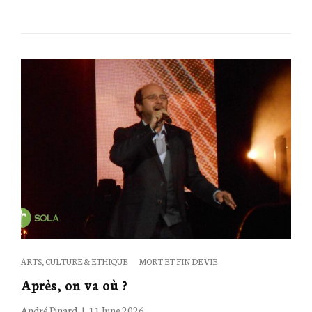
on
Categories
ARTS, CULTURE & ETHIQUE
MORT ET FIN DE VIE
Après, on va où ?
Posted
André Pinard
11 June 2026