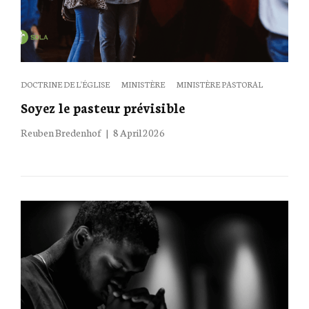
Categories
DOCTRINE DE L'ÉGLISE
MINISTÈRE
MINISTÈRE PASTORAL
Soyez le pasteur prévisible
Posted
Reuben Bredenhof
8 April 2026
on