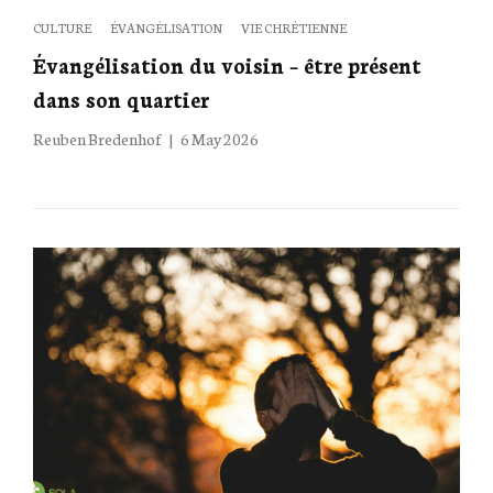
Categories
CULTURE
ÉVANGÉLISATION
VIE CHRÉTIENNE
Évangélisation du voisin – être présent
dans son quartier
Posted
Reuben Bredenhof
6 May 2026
on