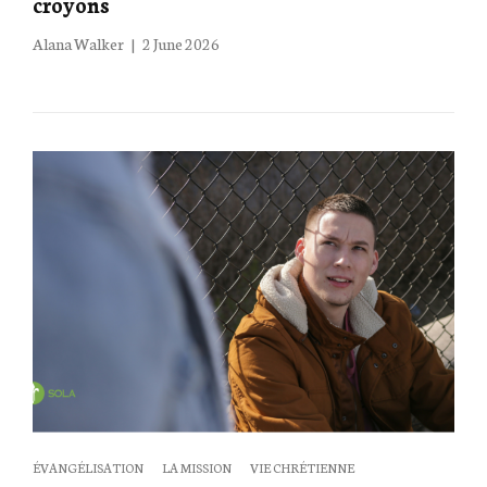
croyons
Posted
Alana Walker
2 June 2026
on
Categories
ÉVANGÉLISATION
LA MISSION
VIE CHRÉTIENNE