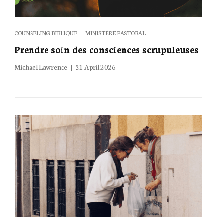
Categories
COUNSELING BIBLIQUE
MINISTÈRE PASTORAL
Prendre soin des consciences scrupuleuses
Posted
Michael Lawrence
21 April 2026
on